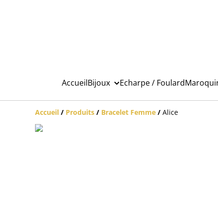
Accueil
Bijoux
Echarpe / Foulard
Maroqui
Accueil
/
Produits
/
Bracelet Femme
/
Alice