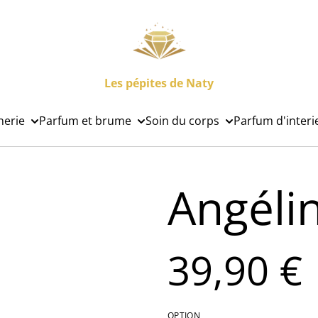
Les pépites de Naty
nerie
Parfum et brume
Soin du corps
Parfum d'interi
Angéli
39,90 €
OPTION