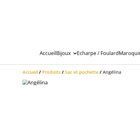
Accueil
Bijoux
Echarpe / Foulard
Maroqui
Accueil
/
Produits
/
Sac et pochette
/
Angélina