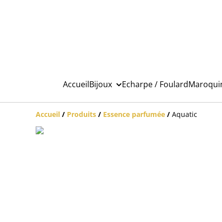
Accueil
Bijoux
Echarpe / Foulard
Maroqui
Accueil
/
Produits
/
Essence parfumée
/
Aquatic