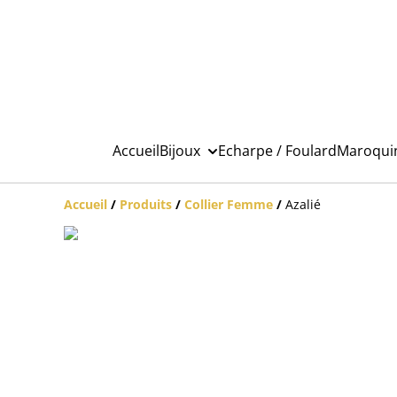
Accueil
Bijoux
Echarpe / Foulard
Maroqui
Accueil
/
Produits
/
Collier Femme
/
Azalié