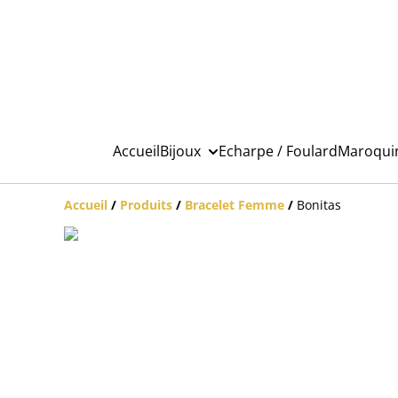
Accueil
Bijoux
Echarpe / Foulard
Maroqui
Accueil
/
Produits
/
Bracelet Femme
/
Bonitas