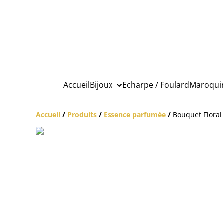
Accueil
Bijoux
Echarpe / Foulard
Maroqui
Accueil
/
Produits
/
Essence parfumée
/
Bouquet Floral