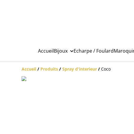
Accueil
Bijoux
Echarpe / Foulard
Maroqui
Accueil
/
Produits
/
Spray d'interieur
/
Coco