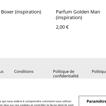
Boxer (inspiration)
Parfum Golden Man
(inspiration)
2,00 €
us
Conditions
Politique de
Politiq
confidentialité
Paramètre
hiers qui nous aident à comprendre comment vous utilisez
r plus sur ces cookies et contrôler la façon dont ils sont