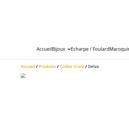
Accueil
Bijoux
Echarpe / Foulard
Maroqui
Accueil
/
Produits
/
Collier Croix
/
Delva