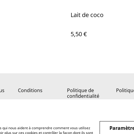
Lait de coco
5,50 €
us
Conditions
Politique de
Politiq
confidentialité
Paramètre
hiers qui nous aident à comprendre comment vous utilisez
r plus sur ces cookies et contrôler la façon dont ils sont