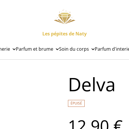
Les pépites de Naty
nerie
Parfum et brume
Soin du corps
Parfum d'interi
Delva
ÉPUISÉ
12,90 €