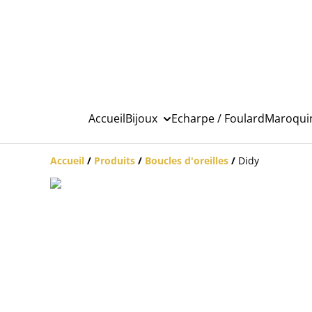
Accueil
Bijoux
Echarpe / Foulard
Maroqui
Accueil
/
Produits
/
Boucles d'oreilles
/
Didy