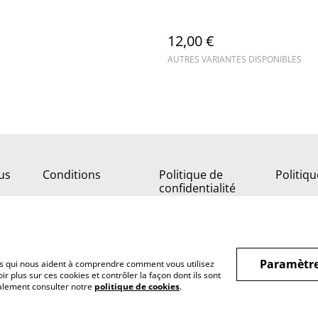
12,00 €
AUTRES VARIANTES DISPONIBLES
us
Conditions
Politique de
Politiq
confidentialité
Paramètre
hiers qui nous aident à comprendre comment vous utilisez
r plus sur ces cookies et contrôler la façon dont ils sont
galement consulter notre
politique de cookies
.