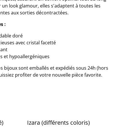
r un look glamour, elles s'adaptent à toutes les
antes aux sorties décontractées.
s :
dable doré
euses avec cristal facetté
gant
s et hypoallergéniques
 bijoux sont emballés et expédiés sous 24h (hors
ssiez profiter de votre nouvelle pièce favorite.
é)
Izara (différents coloris)