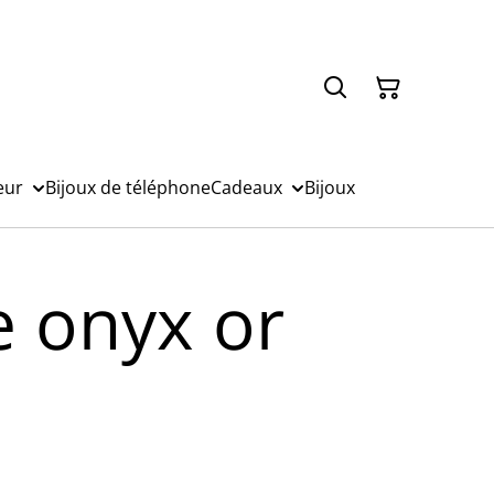
eur
Bijoux de téléphone
Cadeaux
Bijoux
e onyx or