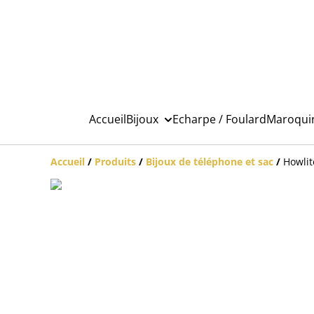
Accueil
Bijoux
Echarpe / Foulard
Maroqui
Accueil
/
Produits
/
Bijoux de téléphone et sac
/
Howlit