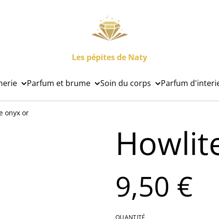
Les pépites de Naty
nerie
Parfum et brume
Soin du corps
Parfum d'interi
e onyx or
Howlit
9,50 €
QUANTITÉ