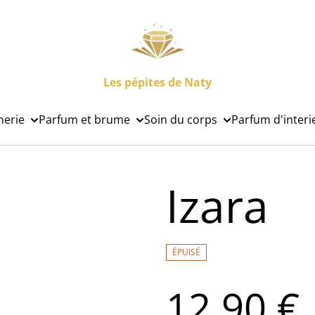
Les pépites de Naty
nerie
Parfum et brume
Soin du corps
Parfum d'interi
Izara
ÉPUISÉ
12,90 €