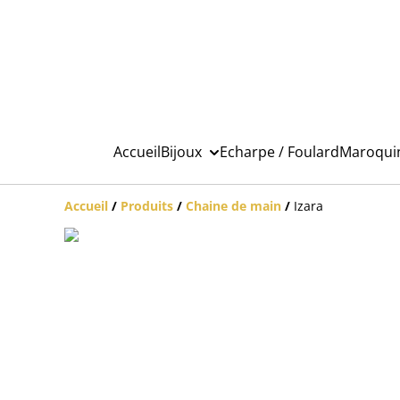
Accueil
Bijoux
Echarpe / Foulard
Maroqui
Accueil
/
Produits
/
Chaine de main
/
Izara