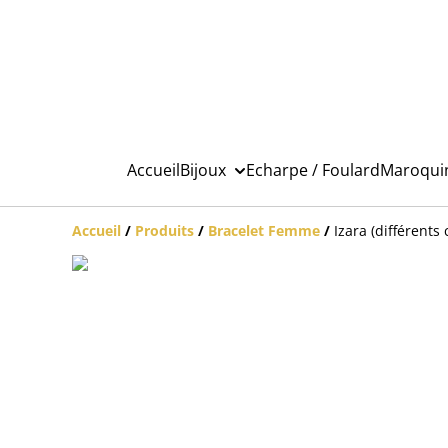
Accueil
Bijoux
Echarpe / Foulard
Maroqui
Accueil
/
Produits
/
Bracelet Femme
/
Izara (différents 