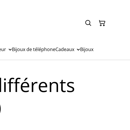
eur
Bijoux de téléphone
Cadeaux
Bijoux
différents
)