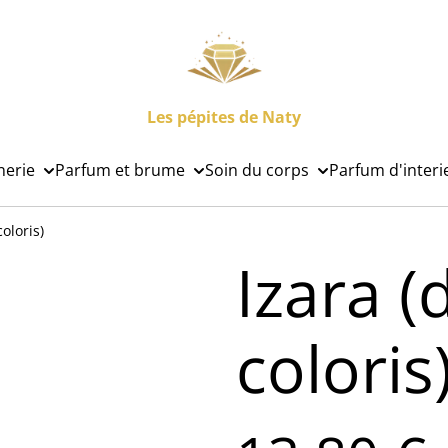
Les pépites de Naty
nerie
Parfum et brume
Soin du corps
Parfum d'interi
coloris)
Izara (
coloris