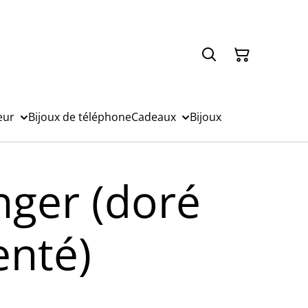
eur
Bijoux de téléphone
Cadeaux
Bijoux
ger (doré
enté)