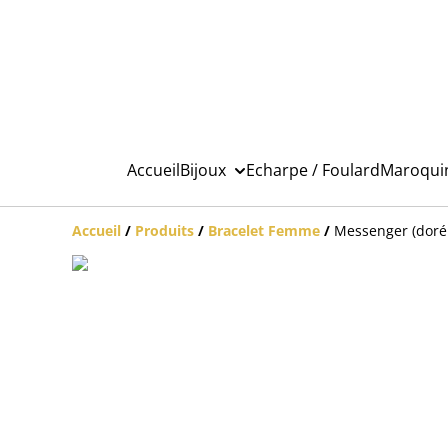
Accueil
Bijoux
Echarpe / Foulard
Maroqui
Accueil
/
Produits
/
Bracelet Femme
/
Messenger (doré