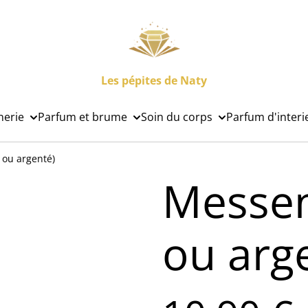
Les pépites de Naty
nerie
Parfum et brume
Soin du corps
Parfum d'interi
 ou argenté)
Messen
ou arg