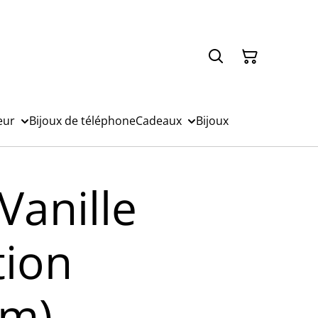
eur
Bijoux de téléphone
Cadeaux
Bijoux
Vanille
tion
um)