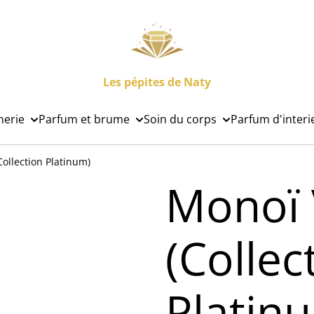
Les pépites de Naty
nerie
Parfum et brume
Soin du corps
Parfum d'interi
Collection Platinum)
Monoï 
(Collec
Platin