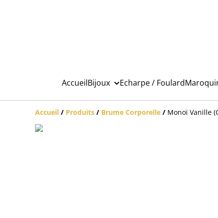
Accueil
Bijoux
Echarpe / Foulard
Maroqui
Accueil
/
Produits
/
Brume Corporelle
/
Monoï Vanille (