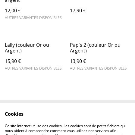
argent
12,00 €
17,90 €
AUTRES VARIANTES DISPONIBLES
Lally (couleur Or ou
Pap's 2 (couleur Or ou
Argent)
Argent)
15,90 €
13,90 €
AUTRES VARIANTES DISPONIBLES
AUTRES VARIANTES DISPONIBLES
Cookies
Contactez-nous
Conditions
Politique de
Politique de cookies
Ce site Internet utilise des cookies. Les cookies sont de petits fichiers qui
confidentialité
nous aident à comprendre comment vous utilisez nos services afin