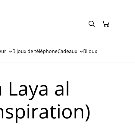
eur
Bijoux de téléphone
Cadeaux
Bijoux
 Laya al
nspiration)