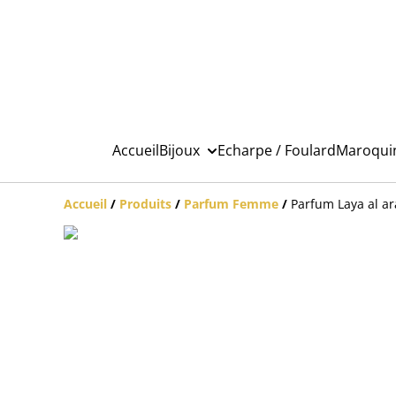
Accueil
Bijoux
Echarpe / Foulard
Maroqui
Accueil
/
Produits
/
Parfum Femme
/
Parfum Laya al ar