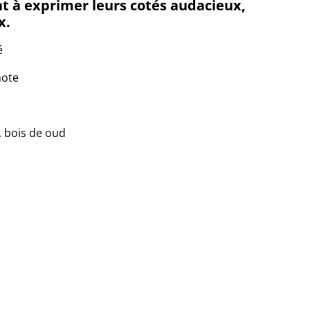
 à exprimer leurs cotés audacieux,
x.
é
mote
, bois de oud