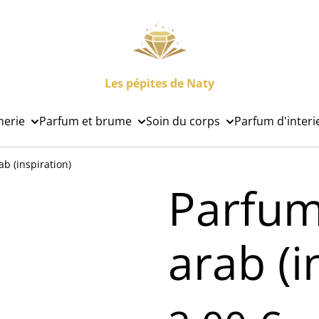
Les pépites de Naty
nerie
Parfum et brume
Soin du corps
Parfum d'interi
ab (inspiration)
Parfum
arab (i