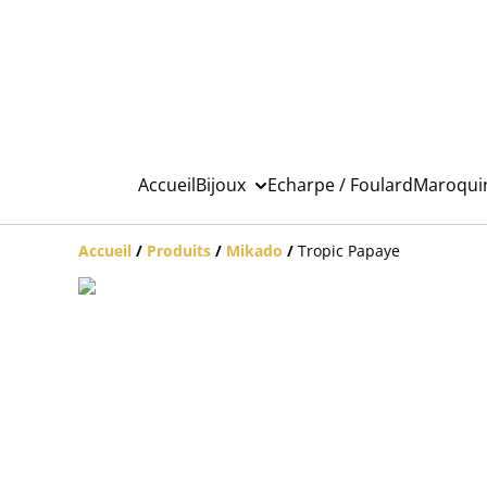
Accueil
Bijoux
Echarpe / Foulard
Maroqui
Accueil
/
Produits
/
Mikado
/
Tropic Papaye