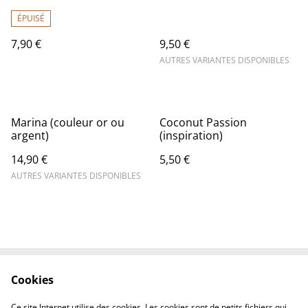
ÉPUISÉ
7,90 €
9,50 €
AUTRES VARIANTES DISPONIBLES
Marina (couleur or ou
Coconut Passion
argent)
(inspiration)
14,90 €
5,50 €
AUTRES VARIANTES DISPONIBLES
Cookies
Contactez-nous
Conditions
Politique de
Politique de cookies
Ce site Internet utilise des cookies. Les cookies sont de petits fichiers qui