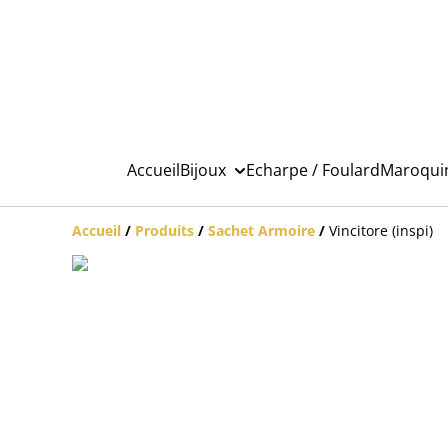
Accueil
Bijoux
Echarpe / Foulard
Maroqui
Accueil
/
Produits
/
Sachet Armoire
/
Vincitore (inspi)