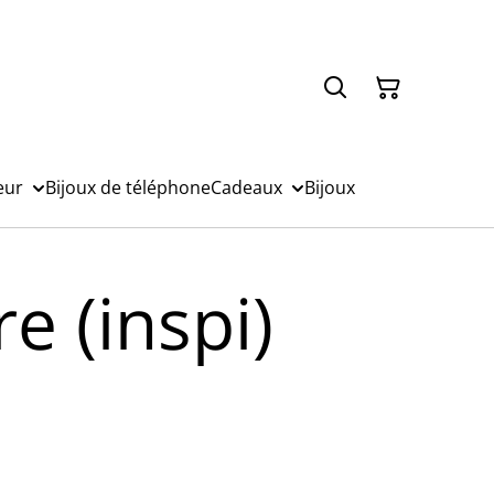
eur
Bijoux de téléphone
Cadeaux
Bijoux
re (inspi)