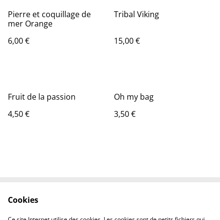
Pierre et coquillage de
Tribal Viking
mer Orange
6,00 €
15,00 €
Fruit de la passion
Oh my bag
4,50 €
3,50 €
Cookies
Contactez-nous
Conditions
Politique de
Politique de cookies
Ce site Internet utilise des cookies. Les cookies sont de petits fichiers qui