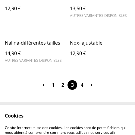
12,90 €
13,50 €
AUTRES VARIANTES DISPONIBLES
Nalina-différentes tailles
Nox- ajustable
14,90 €
12,90 €
AUTRES VARIANTES DISPONIBLES
1
2
3
4
Cookies
Contactez-nous
Conditions
Politique de
Politique de cookies
Ce site Internet utilise des cookies. Les cookies sont de petits fichiers qui
confidentialité
nous aident à comprendre comment vous utilisez nos services afin